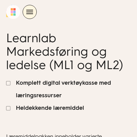
Skip
to
content
Learnlab
Markedsføring og
ledelse (ML1 og ML2)
Komplett digital verktøykasse med
læringsressurser
Heldekkende læremiddel
Læremiddelpakken inneholder varierte