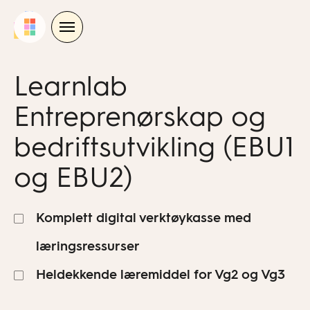
Skip
to
content
Learnlab
Entreprenørskap og
bedriftsutvikling (EBU1
og EBU2)
Komplett digital verktøykasse med
læringsressurser
Heldekkende læremiddel for Vg2 og Vg3