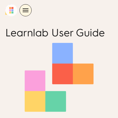
Skip
to
content
Learnlab User Guide