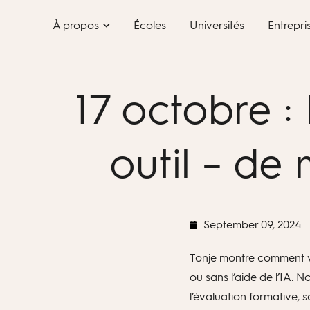
Skip
À propos
Écoles
Universités
Entrepri
to
content
17 octobre :
outil – de
September 09, 2024
Tonje montre comment vo
ou sans l’aide de l’IA.
l’évaluation formative, s