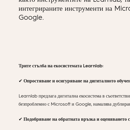
интегрираните инструменти на Micr
Google.
Трите стълба на екосистемата Learnlab:
✔
Опростяване и осигуряване на дигиталното обуче
Learnlab предлага дигитална екосистема в съответстви
безпроблемно с Microsoft и Google, намалява дублиран
✔
Подобряване на обратната връзка и оценяването 