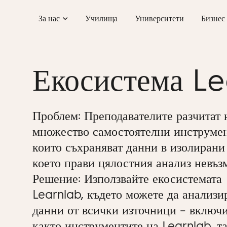
Skip
За нас
Училища
Университети
Бизнес
to
content
Екосистема Le
Проблем: Преподавателите разчитат 
множество самостоятелни инструмен
които съхраняват данни в изолирани
което прави цялостния анализ невъз
Решение: Използвайте екосистемата
Learnlab, където можете да анализи
данни от всички източници – включ
както инструментите на Learnlab, т