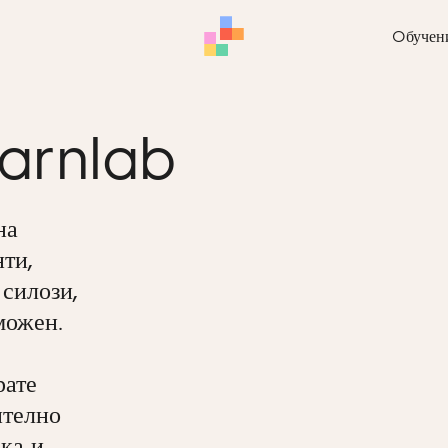
Oбучен
arnlab
на
ти,
 силози,
можен.
рате
ително
ака и