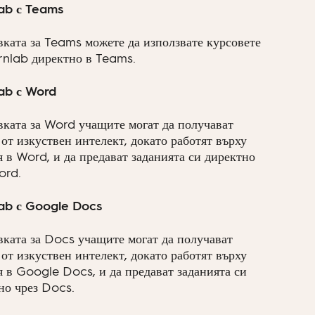
ab с Teams
вката за Teams можете да използвате курсовете
rnlab директно в Teams.
ab с Word
вката за Word учащите могат да получават
от изкуствен интелект, докато работят върху
я в Word, и да предават заданията си директно
ord.
ab с Google Docs
вката за Docs учащите могат да получават
от изкуствен интелект, докато работят върху
я в Google Docs, и да предават заданията си
но чрез Docs.