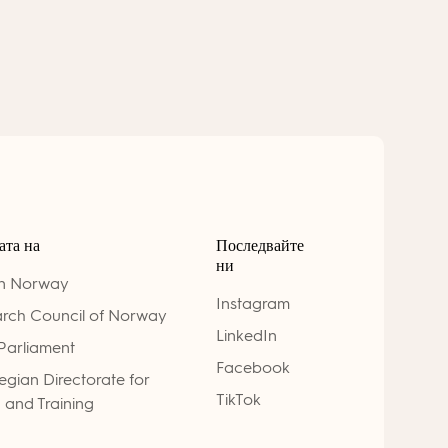
ата на
Последвайте
ни
on Norway
Instagram
rch Council of Norway
LinkedIn
Parliament
Facebook
gian Directorate for
TikTok
 and Training