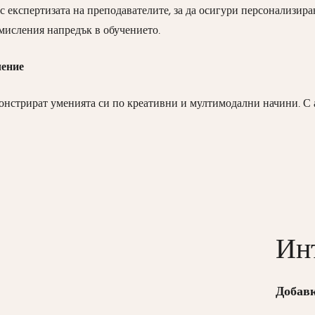
 експертизата на преподавателите, за да осигури персонализира
мисления напредък в обучението.
чение
монстрират уменията си по креативни и мултимодални начини. С
Инт
Добав