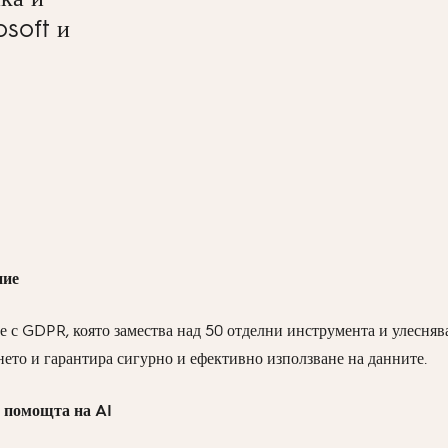
osoft и
ние
е с GDPR, която замества над 50 отделни инструмента и улесняв
ето и гарантира сигурно и ефективно използване на данните.
с помощта на AI