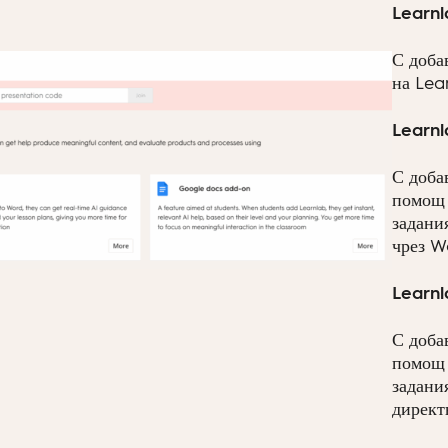
Learnl
С доба
на Lea
Learnl
С доба
помощ 
задани
чрез W
Learnl
С доба
помощ 
задани
директ