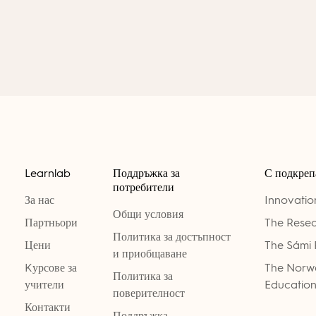
Learnlab
Поддръжка за
С подкреп
потребители
За нас
Innovati
Общи условия
Партньори
The Resea
Политика за достъпност
Цени
The Sámi 
и приобщаване
Kурсове за
The Norwe
Политика за
учители
Education
поверителност
Контакти
Поддръжка