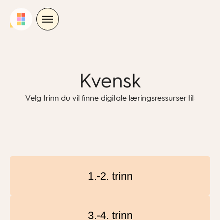
Skip
to
content
Kvensk
Velg trinn du vil finne digitale læringsressurser til:
1.-2. trinn
3.-4. trinn