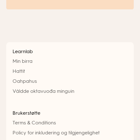
Learnlab
Min birra
Hattit
Oahpahus
Váldde oktavuođa minguin
Brukerstøtte
Terms & Conditions
Policy for inkludering og tilgjengelighet