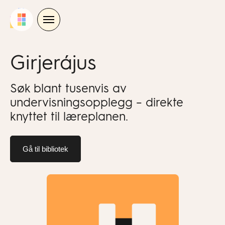
Skip
to
content
Girjerájus
Søk blant tusenvis av
undervisningsopplegg – direkte
knyttet til læreplanen.
Gå til bibliotek