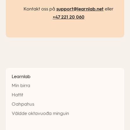
Kontakt oss på
support@learnlab.net
eller
+47 221 20 060
Learnlab
Min birra
Hattit
Oahpahus
Váldde oktavuođa minguin