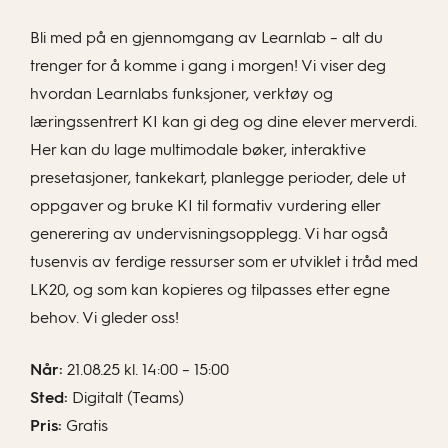
Bli med på en gjennomgang av Learnlab – alt du
trenger for å komme i gang i morgen! Vi viser deg
hvordan Learnlabs funksjoner, verktøy og
læringssentrert KI kan gi deg og dine elever merverdi.
Her kan du lage multimodale bøker, interaktive
presetasjoner, tankekart, planlegge perioder, dele ut
oppgaver og bruke KI til formativ vurdering eller
generering av undervisningsopplegg. Vi har også
tusenvis av ferdige ressurser som er utviklet i tråd med
LK20, og som kan kopieres og tilpasses etter egne
behov. Vi gleder oss!
Når:
21.08.25 kl. 14:00 – 15:00
Sted:
Digitalt (Teams)
Pris:
Gratis