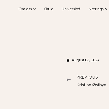
Skip
Om oss
Skule
Universitet
Næringsliv
to
content
August 08, 2024
PREVIOUS
Kristine Østbye