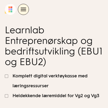
Skip
to
content
Learnlab
Entreprenørskap og
bedriftsutvikling (EBU1
og EBU2)
Komplett digital verktøykasse med
læringsressurser
Heldekkende læremiddel for Vg2 og Vg3