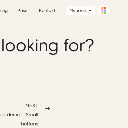
ring
Priser
Kontakt
Nynorsk
looking for?
NEXT
k a demo – Small
buttons