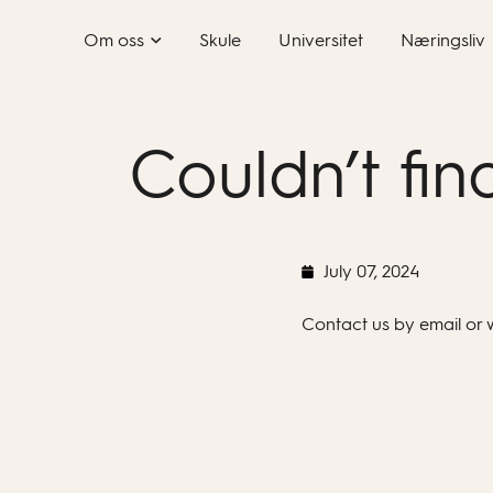
Skip
Om oss
Skule
Universitet
Næringsliv
to
content
Couldn’t fi
July 07, 2024
Contact us by email or 