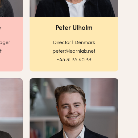
e
Peter Ulholm
ager
Director | Denmark
t
peter@learnlab.net
+45 31 35 40 33