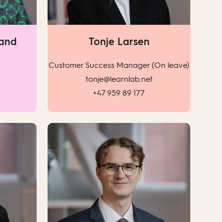
land
Tonje Larsen
Customer Success Manager (On leave)
tonje@learnlab.net
+47 959 89 177