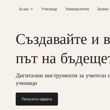
Skip
За нас
Училища
Университети
Бизнес
to
content
Създавайте и 
път на бъдеще
Дигитални инструменти за учители 
ученици
Получете оферта