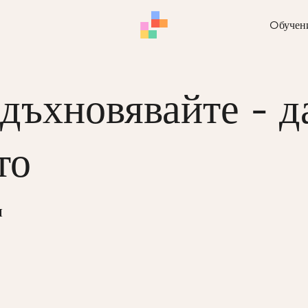
Oбучен
вдъхновявайте - д
то
и