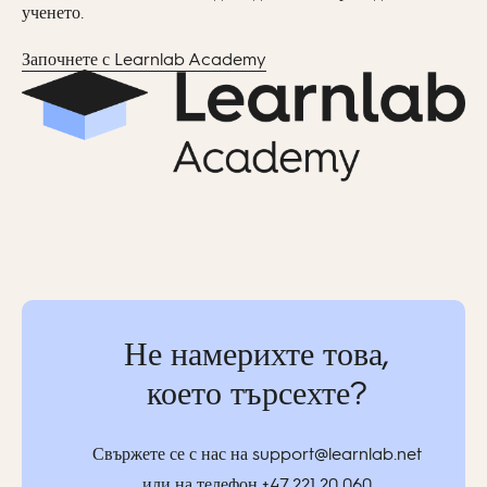
ученето.
Започнете с Learnlab Academy
Не намерихте това,
което търсехте?
Свържете се с нас на
support@learnlab
.net
или на телефон
+47 221 20 060