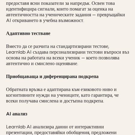
предоставя ясни показатели за напредък. Освен това
идентифицира сигнали, които помагат за оценка на
автентичността на ученическите задания — превръщайки
AI откриването в учебна възможност.
Адаптивно тестване
Вместо да се разчита на стандартизирани тестове,
Learnlab AI създава персонализирани тестови въпроси въз
основа на работата на всеки ученик — което позволява
автентично и смислено оценяване.
Приобщаваща и диференцирана подкрепа
Обратната връзка е адаптирана към езиковото ниво и
когнитивните нужди на учениците, като гарантира, че
всеки получава смислена и достъпна подкрепа.
AI анализ
Learnlab AI анализира данни от интерактивни
презентации, предоставяйки обобщения, предложени