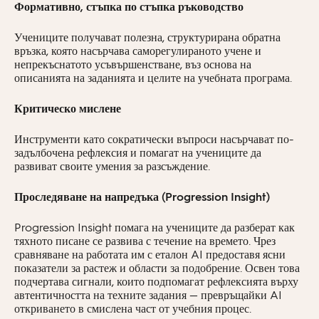
Формативно, стъпка по стъпка ръководство
Учениците получават полезна, структурирана обратна
връзка, която насърчава саморегулираното учене и
непрекъснатото усъвършенстване, въз основа на
описанията на заданията и целите на учебната програма.
Критическо мислене
Инструменти като сократически въпроси насърчават по-
задълбочена рефлексия и помагат на учениците да
развиват своите умения за разсъждение.
Проследяване на напредъка (Progression Insight)
Progression Insight помага на учениците да разберат как
тяхното писане се развива с течение на времето. Чрез
сравняване на работата им с еталон AI предоставя ясни
показатели за растеж и области за подобрение. Освен това
подчертава сигнали, които подпомагат рефлексията върху
автентичността на техните задания — превръщайки AI
откриването в смислена част от учебния процес.