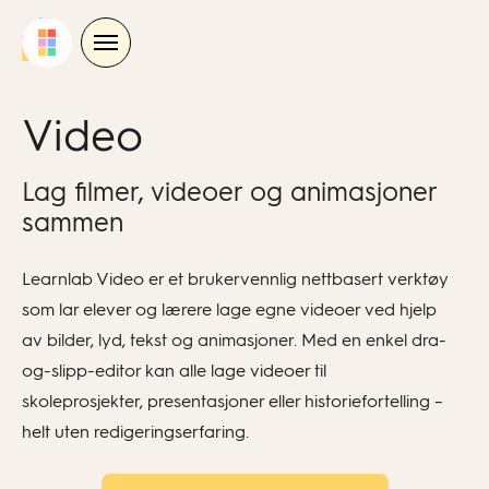
Skip
to
content
Video
Lag filmer, videoer og animasjoner
sammen
Learnlab Video er et brukervennlig nettbasert verktøy
som lar elever og lærere lage egne videoer ved hjelp
av bilder, lyd, tekst og animasjoner. Med en enkel dra-
og-slipp-editor kan alle lage videoer til
skoleprosjekter, presentasjoner eller historiefortelling –
helt uten redigeringserfaring.