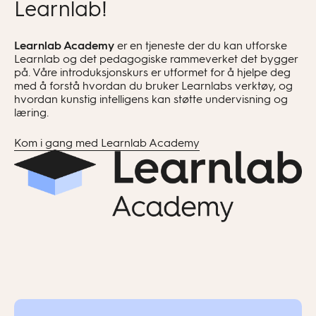
Hvis du fortsatt får denne meldingen selv om
Learnlab!
og velg “Del en kopi”. Da vises et felt der du kan
arbeidsplassen din har lisens, vennligst kontakt
velge hvilke brukere du vil dele med. Du kan kun
support.
Oppgi brukernavn og
se kollegaer og elever tilknyttet din
Learnlab
Academy
er en
tjeneste
der du kan utforske
Learnlab
og det pedagogiske rammeverket det bygger
påloggingsmetode (Facebook, Google, Feide
arbeidsplass.
på. Våre introduksjonskurs er utformet for å hjelpe deg
osv.).
med å forstå hvordan du bruker
Learnlabs
verktøy, og
hvordan kunstig intelligens kan støtte undervisning og
læring.
Kom i gang med Learnlab Academy