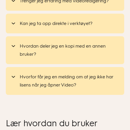
Trenger jeg erfaring med videoredigering?
Kan jeg ta opp direkte i verktøyet?
Ja! Du kan ta opp video og lyd direkte fra
datamaskinen eller nettbrettet ditt – helt uten
Hvordan deler jeg en kopi med en annen
behov for ekstra programvare.
bruker?
Når du deler en kopi, får mottakerne sin egen
versjon av videoen som de kan redigere og
Hvorfor får jeg en melding om at jeg ikke har
jobbe videre med.
lisens når jeg åpner Video?
Video
er kun tilgjengelig for brukere med en
lisensavtale.
Hvis du vil dele en kopi av videoen din med
kollegaer eller elever,
k
likk på de tre prikkene
Lær hvordan du bruker
øverst til høyre på videoprosjektet du vil dele,