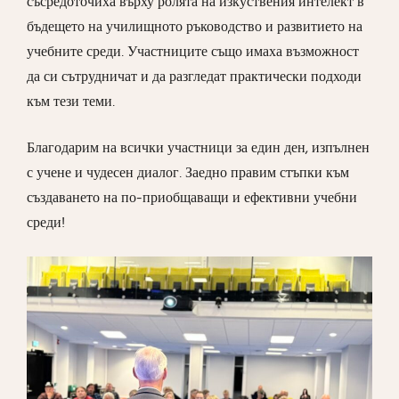
съсредоточиха върху ролята на изкуствения интелект в
бъдещето на училищното ръководство и развитието на
учебните среди. Участниците също имаха възможност
да си сътрудничат и да разгледат практически подходи
към тези теми.
Благодарим на всички участници за един ден, изпълнен
с учене и чудесен диалог. Заедно правим стъпки към
създаването на по-приобщаващи и ефективни учебни
среди!