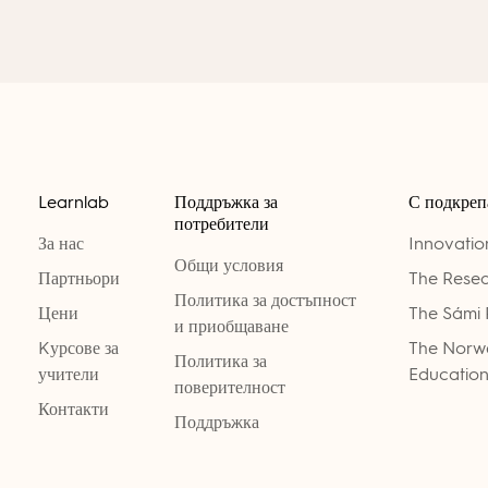
Learnlab
Поддръжка за
С подкреп
потребители
За нас
Innovati
Общи условия
Партньори
The Resea
Политика за достъпност
Цени
The Sámi 
и приобщаване
Kурсове за
The Norwe
Политика за
учители
Education
поверителност
Контакти
Поддръжка