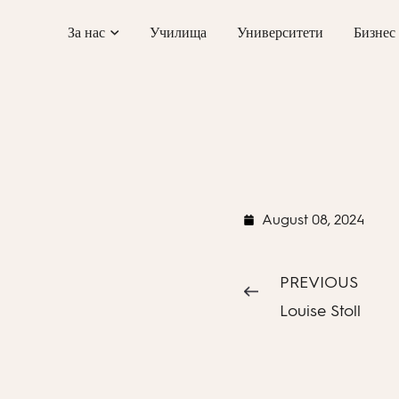
Skip
За нас
Училища
Университети
Бизнес
to
content
August 08, 2024
PREVIOUS
Louise Stoll