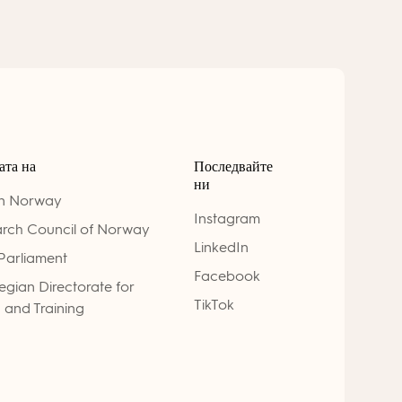
ата на
Последвайте
ни
on Norway
Instagram
rch Council of Norway
LinkedIn
Parliament
Facebook
gian Directorate for
TikTok
 and Training