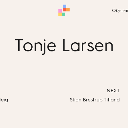
Oбучен
Tonje Larsen
NEXT
teig
Stian Brestrup Titland