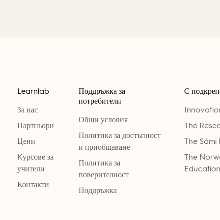
Learnlab
Поддръжка за
С подкреп
потребители
За нас
Innovati
Общи условия
Партньори
The Resea
Политика за достъпност
Цени
The Sámi 
и приобщаване
Kурсове за
The Norwe
Политика за
учители
Education
поверителност
Контакти
Поддръжка