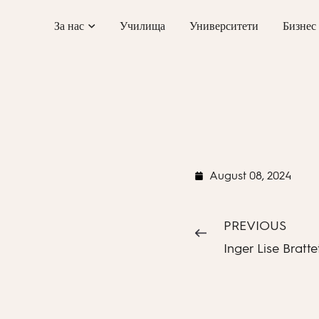
Skip
За нас
Училища
Университети
Бизнес
to
content
August 08, 2024
PREVIOUS
Inger Lise Bratte