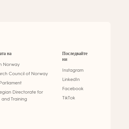
ата на
Последвайте
ни
on Norway
Instagram
rch Council of Norway
LinkedIn
Parliament
Facebook
gian Directorate for
TikTok
 and Training