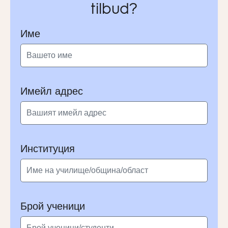
tilbud?
Име
Имейл адрес
Институция
Брой ученици