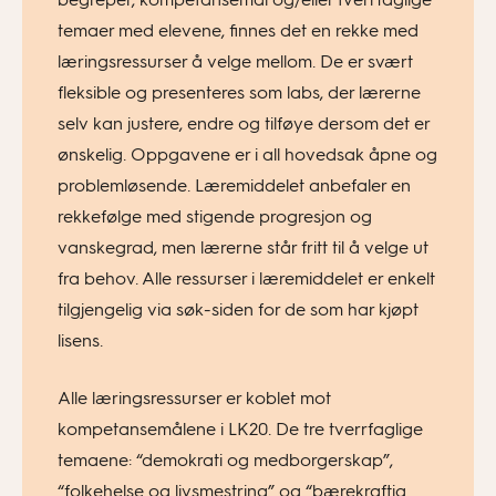
temaer med elevene, finnes det en rekke med
læringsressurser å velge mellom. De er svært
fleksible og presenteres som labs, der lærerne
selv kan justere, endre og tilføye dersom det er
ønskelig. Oppgavene er i all hovedsak åpne og
problemløsende. Læremiddelet anbefaler en
rekkefølge med stigende progresjon og
vanskegrad, men lærerne står fritt til å velge ut
fra behov. Alle ressurser i læremiddelet er enkelt
tilgjengelig via søk-siden for de som har kjøpt
lisens.
Alle læringsressurser er koblet mot
kompetansemålene i LK20. De tre tverrfaglige
temaene: “demokrati og medborgerskap”,
“folkehelse og livsmestring” og “bærekraftig