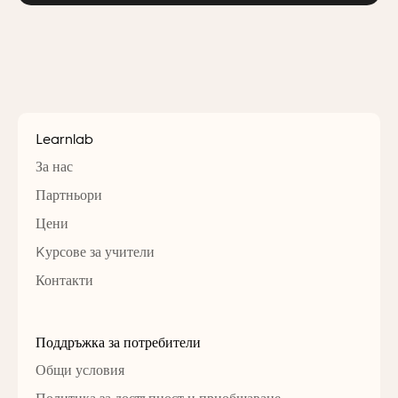
Learnlab
За нас
Партньори
Цени
Kурсове за учители
Контакти
Поддръжка за потребители
Общи условия