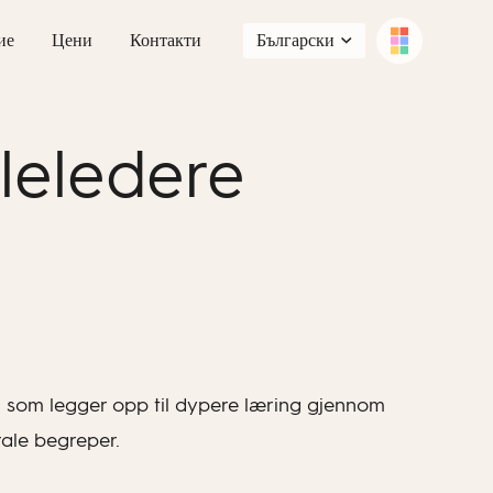
ие
Цени
Контакти
Български
oleledere
egg som legger opp til dypere læring gjennom
rale begreper.