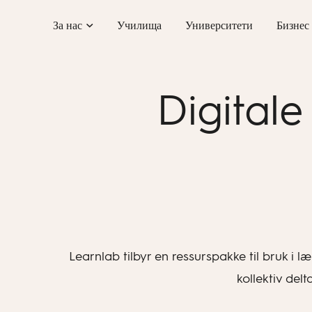
Skip
За нас
Училища
Университети
Бизнес
to
content
Digitale
Learnlab tilbyr en ressurspakke til bruk i 
kollektiv del