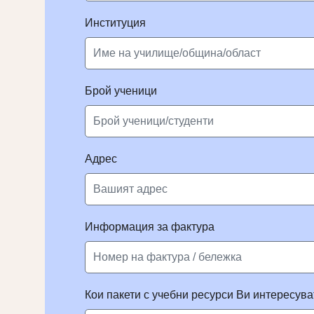
Институция
Брой ученици
Адрес
Информация за фактура
Кои пакети с учебни ресурси Ви интересува