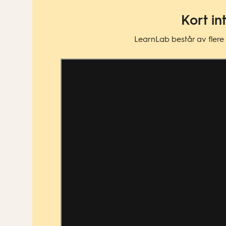
Kort in
LearnLab består av flere