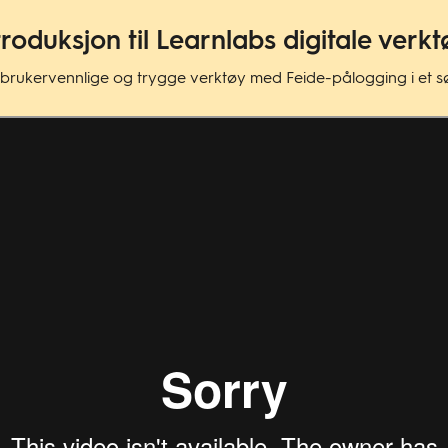
troduksjon til Learnlabs digitale verk
 brukervennlige og trygge verktøy med Feide-pålogging i et søm