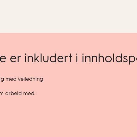
e er inkludert i innholds
egg med veiledning
om arbeid med: