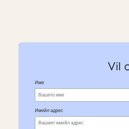
Vil 
Име
Имейл адрес