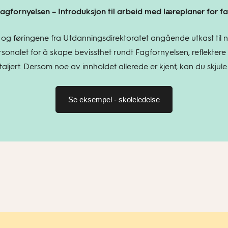
agfornyelsen – Introduksjon til arbeid med læreplaner for f
 og føringene fra Utdanningsdirektoratet angående utkast til n
sonalet for å skape bevissthet rundt Fagfornyelsen, reflektere
ljert. Dersom noe av innholdet allerede er kjent, kan du skjule 
Se eksempel - skoleledelse