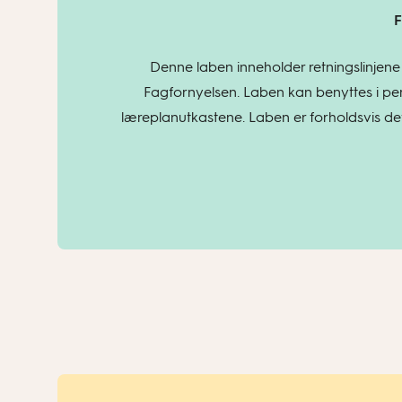
F
Denne laben inneholder retningslinjene
Fagfornyelsen. Laben kan benyttes i per
læreplanutkastene. Laben er forholdsvis deta