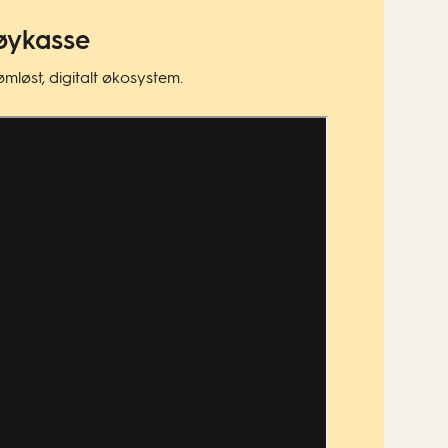
tøykasse
løst, digitalt økosystem.