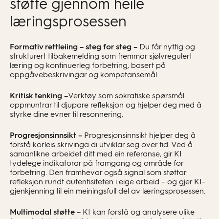
støtte gjennom heile
læringsprosessen
Formativ rettleiing – steg for steg –
Du får nyttig og
strukturert tilbakemelding som fremmar sjølvregulert
læring og kontinuerleg forbetring, basert på
oppgåvebeskrivingar og kompetansemål.
Kritisk tenking –
Verktøy som sokratiske spørsmål
oppmuntrar til djupare refleksjon og hjelper deg med å
styrke dine evner til resonnering.
Progresjonsinnsikt –
Progresjonsinnsikt hjelper deg å
forstå korleis skrivinga di utviklar seg over tid. Ved å
samanlikne arbeidet ditt med ein referanse, gir KI
tydelege indikatorar på framgang og område for
forbetring. Den framhevar også signal som støttar
refleksjon rundt autentisiteten i eige arbeid – og gjer KI-
gjenkjenning til ein meiningsfull del av læringsprosessen.
Multimodal støtte –
KI kan forstå og analysere ulike