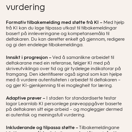
vurdering
Formativ tilbakemelding med støtte frå KI –
Med hjelp
frå KI kan du lage tilpassa utkast til tilbakemeldingar
basert på innleveringane og kompetansemåla til
deltakaren. Du kan deretter enkelt gå gjennom, redigere
og gi den endelege tilbakemeldinga.
Innsikt i progresjon –
Ved å samanlikne arbeidet til
deltakarane med ein referanse, følgjer KI med på
skriveutviklinga over tid og gir tydelege indikatorar på
framgang. Den identifiserer også signal som kan hjelpe
med å vurdere autentisiteten i arbeidet til deltakaren –
og gjer KI-gjenkjenning til ei moglegheit for læring.
Adaptive prøver –
I staden for standardiserte testar
lagar Learnlab KI personlege prøveoppgåver baserte
på deltakaren sitt eige arbeid – og mogleggjer dermed
ei autentisk og meiningsfull vurdering.
Inkluderande og tilpassa støtte –
Tilbakemeldingane