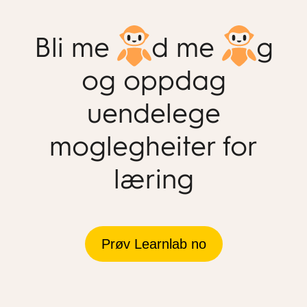
Bli me
d me
g
og oppdag
uendelege
moglegheiter for
læring
Prøv Learnlab no