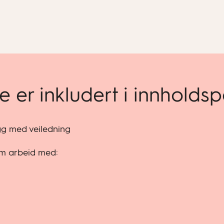
e er inkludert i innholds
egg med veiledning
om arbeid med: