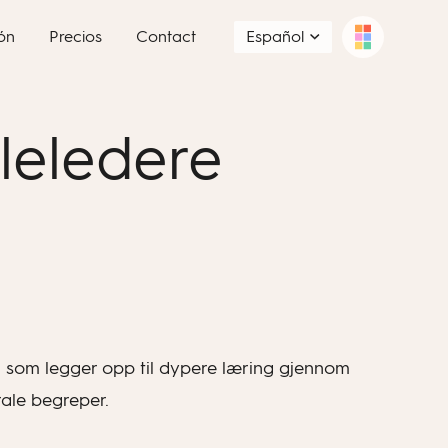
ón
Precios
Contact
Español
oleledere
egg som legger opp til dypere læring gjennom
rale begreper.