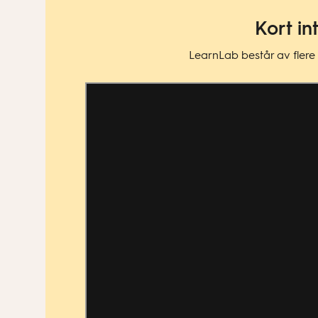
Kort in
LearnLab består av flere