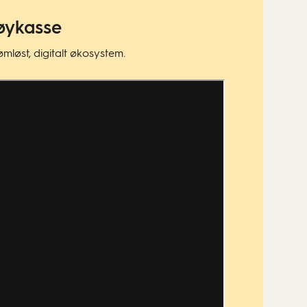
tøykasse
løst, digitalt økosystem.