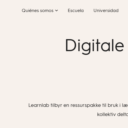
Skip
Quiénes somos
Escuela
Universidad
to
content
Digitale
Learnlab tilbyr en ressurspakke til bruk i 
kollektiv del