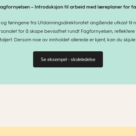
agfornyelsen – Introduksjon til arbeid med læreplaner for f
 og føringene fra Utdanningsdirektoratet angående utkast til n
sonalet for å skape bevissthet rundt Fagfornyelsen, reflektere
ljert. Dersom noe av innholdet allerede er kjent, kan du skjule 
Se eksempel - skoleledelse