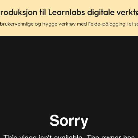
troduksjon til Learnlabs digitale verk
 brukervennlige og trygge verktøy med Feide-pålogging i et søm