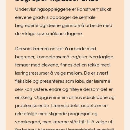
Undervisningsoppleggene er konstruert slik at
elevene gradvis oppdager de sentrale
begrepene og ideene gjennom å arbeide med
de viktige spørsmålene i fagene.
Dersom læreren ønsker å arbeide med
begreper, kompetansemål og/eller tverrfaglige
temaer med elevene, finnes det en rekke med
læringsressurser å velge mellom. De er svært
fleksible og presenteres som labs, der lærerne
selv kan justere, endre og tilføye dersom det er
ønskelig. Oppgavene er i all hovedsak åpne og
problemløsende. Læremiddelet anbefaler en
rekkefølge med stigende progresjon og
vanskegrad, men lærerne står fritt til å velge ut
fra behov. Alle ressurser i læremiddelet er enkelt